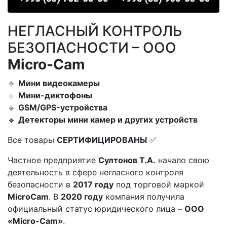
НЕГЛАСНЫЙ КОНТРОЛЬ
БЕЗОПАСНОСТИ – ООО
Micro-Cam
🔹
Мини
видеокамеры
🔹
Мини-диктофоны
🔹
GSM/GPS-устройства
🔹
Детекторы мини камер и других устройств
Все товары
СЕРТИФИЦИРОВАНЫ
✅
Частное предприятие
Султонов Т.А.
начало свою
деятельность в сфере негласного контроля
безопасности в
2017 году
под торговой маркой
MicroCam
. В
2020 году
компания получила
официальный статус юридического лица –
ООО
«Micro-Cam»
.