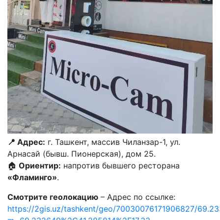
📍 Адрес:
г. Ташкент, массив Чиланзар-1, ул.
Арнасай (бывш. Пионерская), дом 25.
🏠
Ориентир:
напротив бывшего ресторана
«Фламинго»
.
Смотрите геолокацию
– Адрес по ссылке:
https://2gis.uz/tashkent/geo/70030076171906827/69.