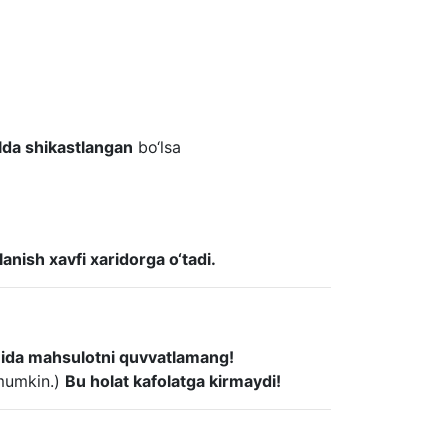
lda shikastlangan
bo‘lsa
anish xavfi xaridorga o‘tadi.
mida mahsulotni quvvatlamang!
 mumkin.)
Bu holat kafolatga kirmaydi!