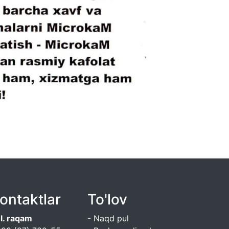
ontaktlar
To'lov
l. raqam
- Naqd pul