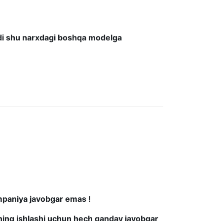
di shu narxdagi boshqa modelga
ompaniya javobgar emas !
ning
ishlashi uchun hech qanday javobgar