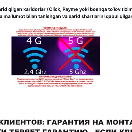
d qilgan xaridorlar (Click, Payme yoki boshqa to‘lov tiziml
ma’lumot bilan tanishgan va xarid shartlarini qabul qilga