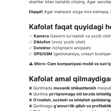
sharhlar bilan tanishib chiqing. Agar savolla
Diqqat!
Agar mahsulot sizga mos kelmasa, k
Kafolat faqat quyidagi ho
✅
Kamera
(
tasvirni
ko’rsatish
va
yozib
olis
✅
Diktofon
(ovoz yozib olish)
✅
Detektor
(to‘lqinlarni aniqlash)
✅
GPS/GSM
(geolokatsiya, onlayn boshqar
⚠
Micro-Cam kompaniyasi mobil va sun’iy 
Kafolat amal qilmaydigan
❌ Qurilmada
mexanik shikastlanish
mavjud 
❌ Qurilma
yo‘riqnomaga zid tarzda ishlatil
❌
O‘rnatish, sozlash va ishlatish qoidalari
❌ Qurilmaga
g‘amxo‘rlik qilish va profilakt