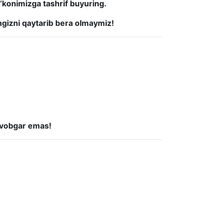
o‘konimizga tashrif buyuring.
ingizni qaytarib bera olmaymiz!
javobgar emas!