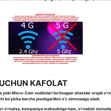
 UCHUN KAFOLAT
 yoki Micro-Cam xodimlari bo‘lmagan shaxslar orqali o‘rnat
hi bo‘yicha barcha javobgarlikni o‘z zimmasiga oladi.
 o‘rnatsa, kompaniya mahsulotga ham, o‘rnatish xizmatig