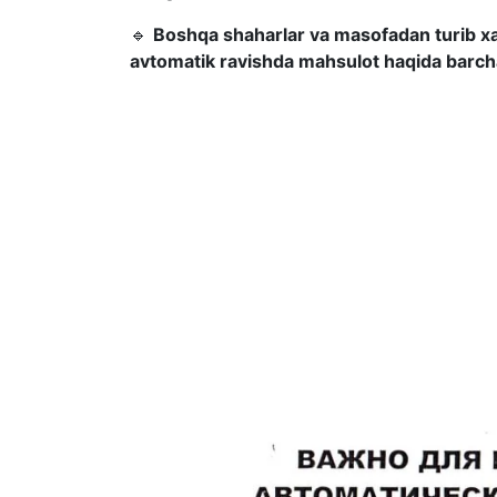
🔹
Boshqa shaharlar va masofadan turib xari
avtomatik ravishda mahsulot haqida barcha 