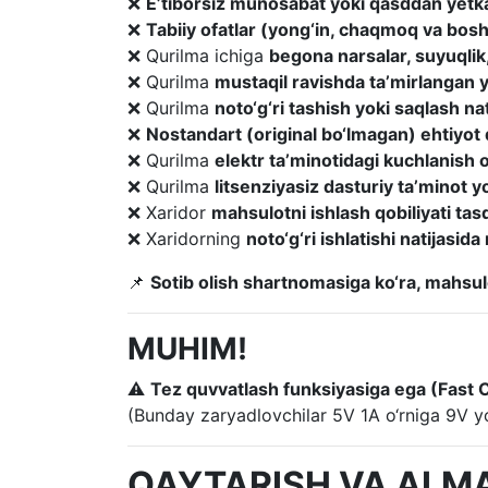
❌
E’tiborsiz munosabat yoki qasddan yetka
❌
Tabiiy ofatlar (yong‘in, chaqmoq va bosh
❌ Qurilma ichiga
begona narsalar, suyuqlik
❌ Qurilma
mustaqil ravishda ta’mirlangan y
❌ Qurilma
noto‘g‘ri tashish yoki saqlash na
❌
Nostandart (original bo‘lmagan) ehtiyot 
❌ Qurilma
elektr ta’minotidagi kuchlanish
❌ Qurilma
litsenziyasiz dasturiy ta’minot yo
❌ Xaridor
mahsulotni ishlash qobiliyati t
❌ Xaridorning
noto‘g‘ri ishlatishi natijasi
📌
Sotib olish shartnomasiga ko‘ra, mahsulo
MUHIM!
⚠
Tez quvvatlash funksiyasiga ega (Fast 
(Bunday zaryadlovchilar 5V 1A o‘rniga 9V y
QAYTARISH VA ALM