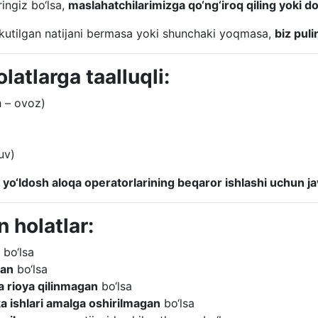
ringiz bo‘lsa,
maslahatchilarimizga qo‘ng‘iroq qiling yoki d
utilgan natijani bermasa yoki shunchaki yoqmasa,
biz pul
latlarga taalluqli:
h – ovoz)
uv)
yo‘ldosh aloqa operatorlarining beqaror ishlashi uchun 
 holatlar:
bo‘lsa
gan
bo‘lsa
ga rioya qilinmagan
bo‘lsa
ika ishlari amalga oshirilmagan
bo‘lsa