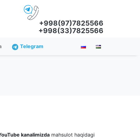
+998(97)7825566
+998(33)7825566
a
Telegram
YouTube kanalimizda
mahsulot haqidagi