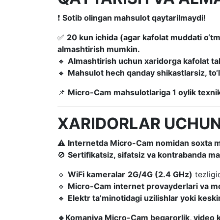
❗
Sotib olingan mahsulot qaytarilmaydi!
✅
20 kun ichida (agar kafolat muddati o‘t
almashtirish mumkin.
🔹
Almashtirish uchun xaridorga kafolat tal
🔹
Mahsulot hech qanday shikastlarsiz, to‘l
📌
Micro-Cam mahsulotlariga 1 oylik texnik 
XARIDORLAR UCHUN
⚠
Internetda Micro-Cam nomidan soxta ma
🚫
Sertifikatsiz, sifatsiz va kontrabanda ma
🔹
WiFi kameralar
2G/4G (2.4 GHz)
tezlig
🔹
Micro-Cam internet provayderlari va mob
🔹
Elektr ta’minotidagi uzilishlar yoki kes
🔹Komaniya
Micro-Сam
beqarorlik
,
video