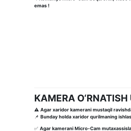
emas !
KAMERA O‘RNATISH
⚠
Agar xaridor kamerani mustaqil ravishda
📌
Bunday holda xaridor qurilmaning ishlas
✅
Agar kamerani Micro-Cam mutaxassislari