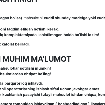
magan bo‘lsa)
mahsulotni
xuddi shunday modelga yoki xud
oni taqdim etilgan bo‘lishi kerak.
iq komplektatsiyada, ishlatilmagan holda bo‘lishi lozim!
kafolat beriladi.
 MUHIM MA’LUMOT
hsulotlar sotilishi mumkin!
hsulotlardan ehtiyot bo‘ling!
ida
barqarorroq ishlaydi.
il operatorlarning ishlash sifati uchun javobgar emas!
kin kuchlanish pasayishi tufayli mahsulot ishdan chiqsa, k
kamera
tomonidan
ishlaydigan
(
boshqariladigan
)
ilovalar