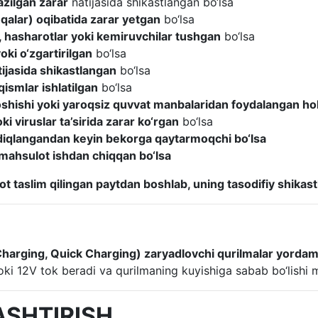
zilgan zarar
natijasida shikastlangan bo‘lsa
qalar) oqibatida zarar yetgan
bo‘lsa
, hasharotlar yoki kemiruvchilar tushgan
bo‘lsa
oki o‘zgartirilgan
bo‘lsa
tijasida shikastlangan
bo‘lsa
qismlar ishlatilgan
bo‘lsa
 oshishi yoki yaroqsiz quvvat manbalaridan foydalangan ho
ki viruslar ta’sirida zarar ko‘rgan
bo‘lsa
asdiqlangandan keyin bekorga qaytarmoqchi bo‘lsa
da mahsulot ishdan chiqqan bo‘lsa
t taslim qilingan paytdan boshlab, uning tasodifiy shikastl
Charging, Quick Charging) zaryadlovchi qurilmalar yorda
oki 12V tok beradi va qurilmaning kuyishiga sabab bo‘lishi
ASHTIRISH