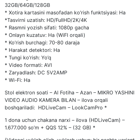
32GB/64GB/128GB
* Xotira kartasini masofadan ko’rish funktsiyasi: Ha
*Tasvirni uzatish: HD/FullHD/2K/4K
* Rasmni yozish sifati: 1080p gacha
* Onlayn kuzatuv: Ha (WiFI orqali)
* Ko’rish burchagi: 70-80 daraja
* Harakat detektori: Ha
* Tungi ko’rish: Yo’q
* Video formati: AVI
* Zaryadlash: DC 5V2AMP
* Wi-Fi: Ha
Stol elektron soati – Al Fotiha – Azan – MIKRO YASHINI
VIDEO AUDIO KAMERA BILAN – ilova orqali
boshqariladi: HDLiveCam – LookCamPro *
1 dona uchun chakana narxi – ilova (HDLiveCam) –
1.677.000 so’m + QQS 12% – (32 GB) *
(Videoni yuklab olish, yuklash uchun: bir nechta variant