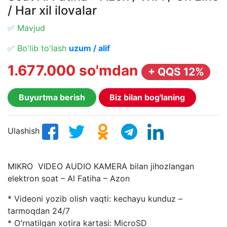
/ Har xil ilovalar
✅ Mavjud
✅ Bo'lib to'lash
uzum / alif
1.677.000 so'mdan
+ QQS 12%
Buyurtma berish
Biz bilan bog'laning
Ulashish
MIKRO VIDEO AUDIO KAMERA bilan jihozlangan
elektron soat – Al Fatiha – Azon
* Videoni yozib olish vaqti: kechayu kunduz –
tarmoqdan 24/7
* Oʻrnatilgan xotira kartasi: MicroSD