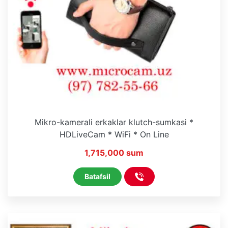
Mikro-kamerali erkaklar klutch-sumkasi *
HDLiveCam * WiFi * On Line
1,715,000 sum
Batafsil