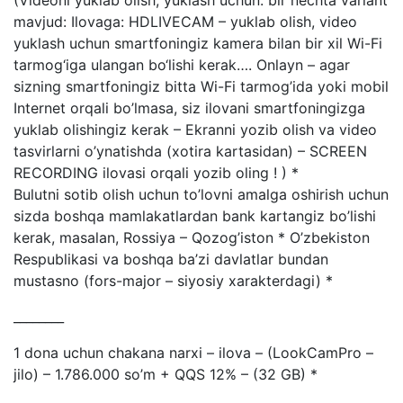
mavjud: Ilovaga: HDLIVECAM – yuklab olish, video
yuklash uchun smartfoningiz kamera bilan bir xil Wi-Fi
tarmog‘iga ulangan bo‘lishi kerak…. Onlayn – agar
sizning smartfoningiz bitta Wi-Fi tarmog’ida yoki mobil
Internet orqali bo’lmasa, siz ilovani smartfoningizga
yuklab olishingiz kerak – Ekranni yozib olish va video
tasvirlarni o’ynatishda (xotira kartasidan) – SCREEN
RECORDING ilovasi orqali yozib oling ! ) *
Bulutni sotib olish uchun to’lovni amalga oshirish uchun
sizda boshqa mamlakatlardan bank kartangiz bo’lishi
kerak, masalan, Rossiya – Qozog’iston * O’zbekiston
Respublikasi va boshqa ba’zi davlatlar bundan
mustasno (fors-major – siyosiy xarakterdagi) *
________
1 dona uchun chakana narxi – ilova – (LookCamPro –
jilo) – 1.786.000 so’m + QQS 12% – (32 GB) *