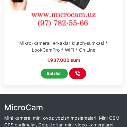
Mikro-kamerali erkaklar klutch-sumkasi *
LookCamPro * WiFi * On Line
1.937.000 sum
Batafsil
MicroCam
Mini kamera, mini ovoz yozish moslamalari, Mini GSM
GPS qurilmalar, Detektorlar, mini video kameralarni