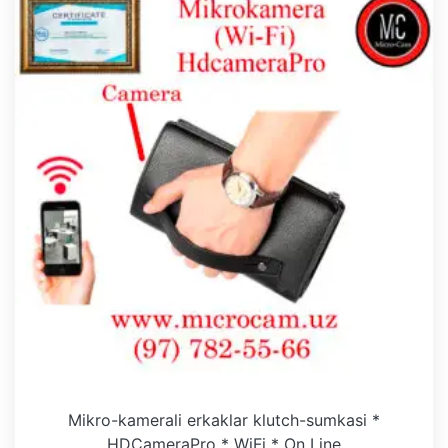
Mikro-kamerali erkaklar klutch-sumkasi *
HDCameraPro * WiFi * On Line