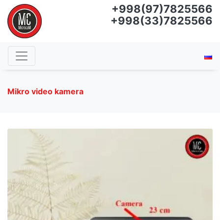
+998(97)7825566
+998(33)7825566
Mikro video kamera