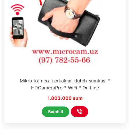
Mikro-kamerali erkaklar klutch-sumkasi *
HDCameraPro * WiFi * On Line
1.803.000 sum
Batafsil