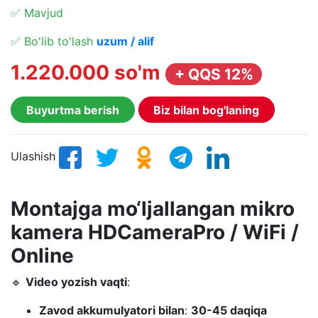
✅ Mavjud
✅ Bo'lib to'lash
uzum / alif
1.220.000 so'm
+ QQS 12%
Buyurtma berish
Biz bilan bog'laning
Ulashish
Montajga mo‘ljallangan mikro
kamera HDCameraPro / WiFi /
Online
🔹
Video yozish vaqti
:
Zavod akkumulyatori bilan
:
30-45 daqiqa