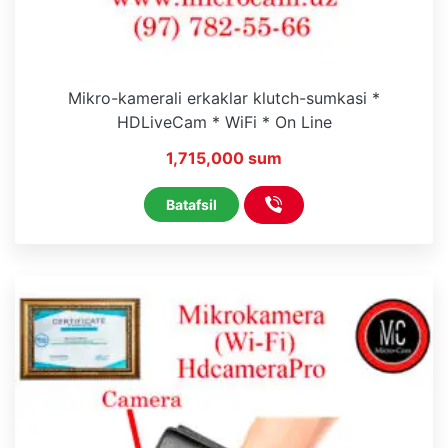
Mikro-kamerali erkaklar klutch-sumkasi *
HDLiveCam * WiFi * On Line
1,715,000 sum
Batafsil