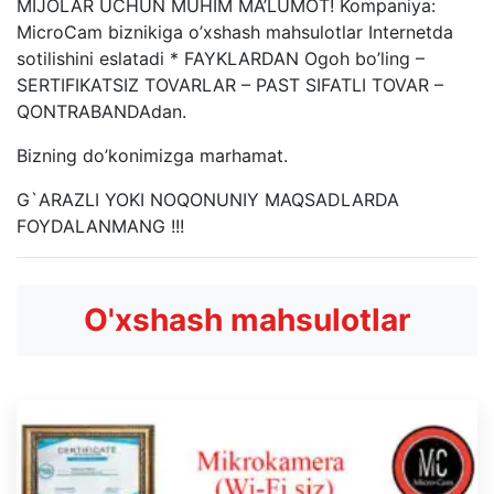
MIJOLAR UCHUN MUHIM MA’LUMOT! Kompaniya:
MicroCam biznikiga o’xshash mahsulotlar Internetda
sotilishini eslatadi * FAYKLARDAN Ogoh bo’ling –
SERTIFIKATSIZ TOVARLAR – PAST SIFATLI TOVAR –
QONTRABANDAdan.
Bizning do’konimizga marhamat.
G`ARAZLI YOKI NOQONUNIY MAQSADLARDA
FOYDALANMANG !!!
O'xshash mahsulotlar