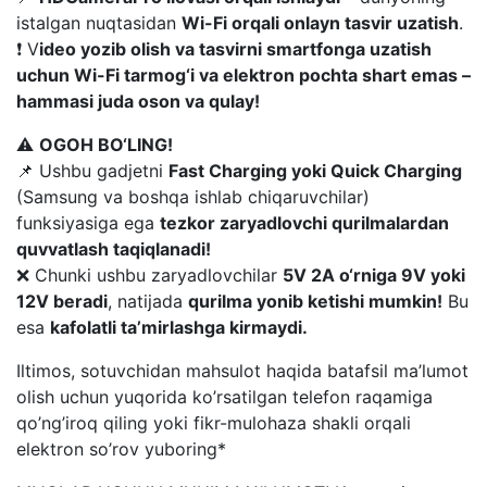
istalgan nuqtasidan
Wi-Fi orqali onlayn tasvir uzatish
.
❗ V
ideo yozib olish va tasvirni smartfonga uzatish
uchun Wi-Fi tarmog‘i va elektron pochta shart emas –
hammasi juda oson va qulay!
⚠️
OGOH BO‘LING!
📌 Ushbu gadjetni
Fast Charging yoki Quick Charging
(Samsung va boshqa ishlab chiqaruvchilar)
funksiyasiga ega
tezkor zaryadlovchi qurilmalardan
quvvatlash taqiqlanadi!
❌ Chunki ushbu zaryadlovchilar
5V 2A o‘rniga 9V yoki
12V beradi
, natijada
qurilma yonib ketishi mumkin!
Bu
esa
kafolatli ta’mirlashga kirmaydi.
Iltimos, sotuvchidan mahsulot haqida batafsil ma’lumot
olish uchun yuqorida ko’rsatilgan telefon raqamiga
qo’ng’iroq qiling yoki fikr-mulohaza shakli orqali
elektron so’rov yuboring*