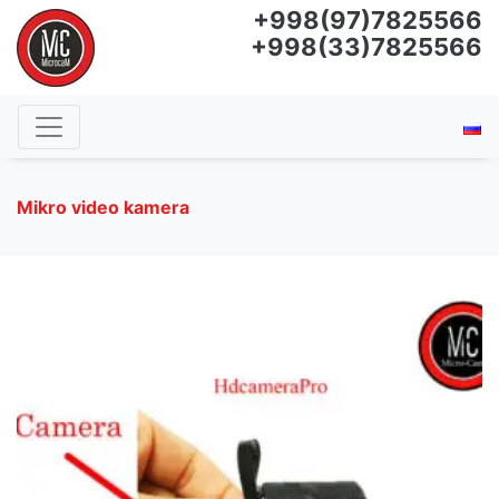
+998(97)7825566
+998(33)7825566
Mikro video kamera