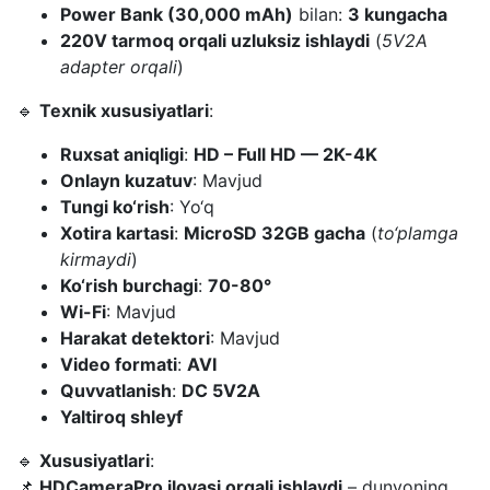
Power Bank (30,000 mAh)
bilan:
3 kungacha
220V tarmoq orqali uzluksiz ishlaydi
(
5V2A
adapter orqali
)
🔹
Texnik xususiyatlari
:
Ruxsat aniqligi
:
HD – Full HD — 2K-4K
Onlayn kuzatuv
: Mavjud
Tungi ko‘rish
: Yo‘q
Xotira kartasi
:
MicroSD 32GB gacha
(
to‘plamga
kirmaydi
)
Ko‘rish burchagi
:
70-80°
Wi-Fi
: Mavjud
Harakat detektori
: Mavjud
Video formati
:
AVI
Quvvatlanish
:
DC 5V2A
Yaltiroq shleyf
🔹
Xususiyatlari
:
📌
HDCameraPro ilovasi orqali ishlaydi
– dunyoning