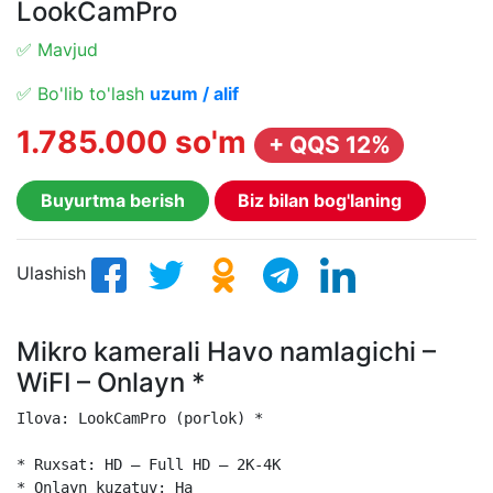
LookCamPro
✅ Mavjud
✅ Bo'lib to'lash
uzum / alif
1.785.000 so'm
+ QQS 12%
Buyurtma berish
Biz bilan bog'laning
Ulashish
Mikro kamerali
Havo namlagichi –
WiFI – Onlayn *
Ilova: LookCamPro (porlok) *

* Ruxsat: HD – Full HD – 2K-4K

* Onlayn kuzatuv: Ha
