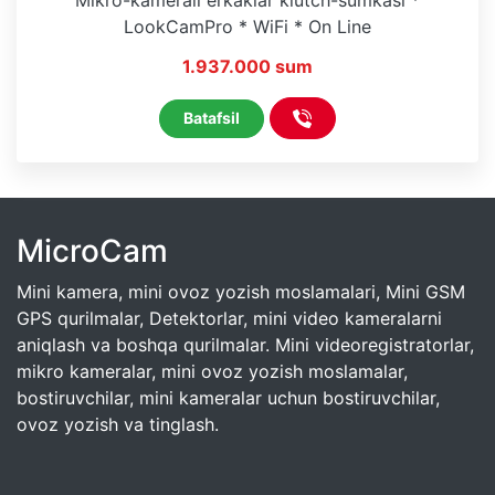
Mikro-kamerali erkaklar klutch-sumkasi *
LookCamPro * WiFi * On Line
1.937.000 sum
Batafsil
MicroCam
Mini kamera, mini ovoz yozish moslamalari, Mini GSM
GPS qurilmalar, Detektorlar, mini video kameralarni
aniqlash va boshqa qurilmalar. Mini videoregistratorlar,
mikro kameralar, mini ovoz yozish moslamalar,
bostiruvchilar, mini kameralar uchun bostiruvchilar,
ovoz yozish va tinglash.