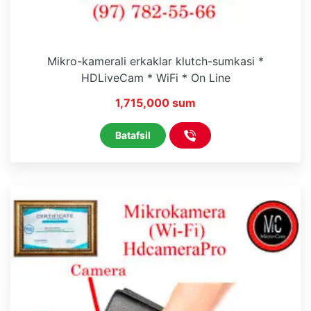
Mikro-kamerali erkaklar klutch-sumkasi *
HDLiveCam * WiFi * On Line
1,715,000 sum
Batafsil