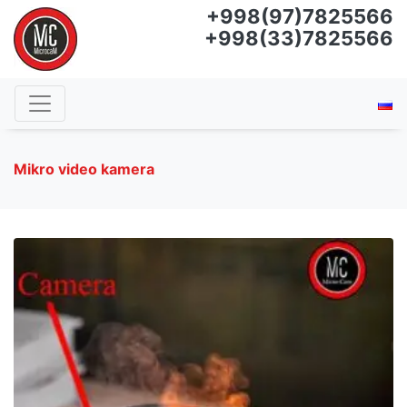
+998(97)7825566
+998(33)7825566
Mikro video kamera