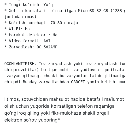
* Tungi ko'rish: Yo'q

* Xotira kartalari: o'rnatilgan MicroSD 32 GB (128B ga
jumladan emas)

* Ko'rish burchagi: 70-80 daraja

* Wi-Fi: Ha

* Harakat detektori: Ha

* Video formati: AVI

* Zaryadlash: DC 5V2AMP

OGOHLANTIRISH. Tez zaryadlash yoki tez zaryadlash funk
chiqaruvchilar) boʻlgan mobil zaryadlovchi qurilmalari
 zaryad qilmang, chunki bu zaryadlar talab qilinadigan
chiqadi.Bunday zaryadlashdan GADGET yonib ketishi mumk
Iltimos, sotuvchidan mahsulot haqida batafsil ma’lumot
olish uchun yuqorida ko’rsatilgan telefon raqamiga
qo’ng’iroq qiling yoki fikr-mulohaza shakli orqali
elektron so’rov yuboring*