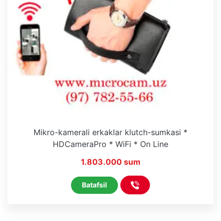
Mikro-kamerali erkaklar klutch-sumkasi *
HDCameraPro * WiFi * On Line
1.803.000 sum
Batafsil