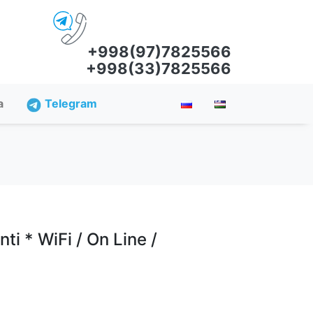
+998(97)7825566
+998(33)7825566
a
Telegram
i * WiFi / On Line /