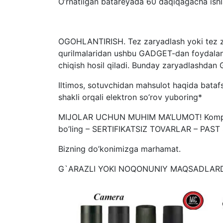
O’rnatilgan batareyada 60 daqiqagacha ish
OGOHLANTIRISH. Tez zaryadlash yoki tez za
qurilmalaridan ushbu GADGET-dan foydalanma
chiqish hosil qiladi. Bunday zaryadlashdan
Iltimos, sotuvchidan mahsulot haqida batafs
shakli orqali elektron so’rov yuboring*
MIJOLAR UCHUN MUHIM MA’LUMOT! Kompaniya
bo’ling – SERTIFIKATSIZ TOVARLAR – PAS
Bizning do’konimizga marhamat.
G`ARAZLI YOKI NOQONUNIY MAQSADLARD