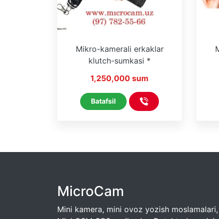
Mikro-kamerali erkaklar
M
klutch-sumkasi *
Masofadan boshqarish pulti
HDL
1,250,000 sum
bilan * (Wi-Fi yo‘q)
Batafsil
MicroCam
Mini kamera, mini ovoz yozish moslamalari,