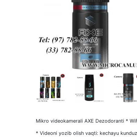
Mikro videokamerali AXE Dezodoranti * Wi
* Videoni yozib olish vaqti: kechayu kund