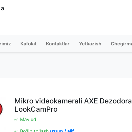
da
i
rimiz
Kafolat
Kontaktlar
Yetkazish
Chegirm
Mikro videokamerali AXE Dezodorant
LookCamPro
✅ Mavjud
✅ Bo'lib to'lash
uzum / alif