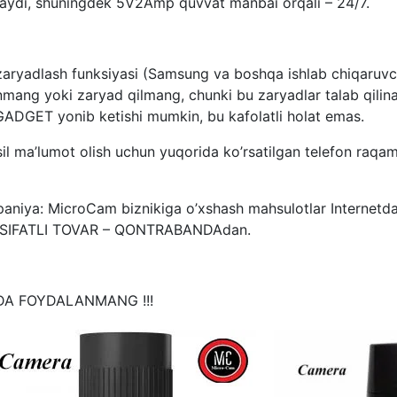
laydi, shuningdek 5V2Amp quvvat manbai orqali – 24/7.
ryadlash funksiyasi (Samsung va boshqa ishlab chiqaruvch
ng yoki zaryad qilmang, chunki bu zaryadlar talab qilina
 GADGET yonib ketishi mumkin, bu kafolatli holat emas.
il ma’lumot olish uchun yuqorida ko’rsatilgan telefon raqam
: MicroCam biznikiga o’xshash mahsulotlar Internetda s
T SIFATLI TOVAR – QONTRABANDAdan.
A FOYDALANMANG !!!