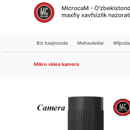
MicrocaM - O'zbekiston
maxfiy xavfsizlik nazorat
Biz haqimizda
Mahsulotlar
Mijozla
Mikro video kamera