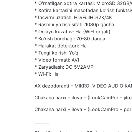
* Oʻrnatilgan xotira kartasi: MicroSD 32G
* Xotira kartasini masofadan ko’rish funktsi
*Tasvirni uzatish: HD/FullHD/2K/4K
* Rasmni yozish sifati: 1080p gacha
* Onlayn kuzatuv: Ha (WiFI orqali)
* Ko’rish burchagi: 70-80 daraja
* Harakat detektori: Ha
* Tungi ko’rish: Yo’q
* Video formati: AVI
* Zaryadlash: DC 5V2AMP
* Wi-Fi: Ha
AX dezodoranti – MIKRO VIDEO AUDIO KAME
Chakana narxi – ilova – (LookCamPro – jilo
Chakana narxi – ilova – (LookCamPro – por
_______