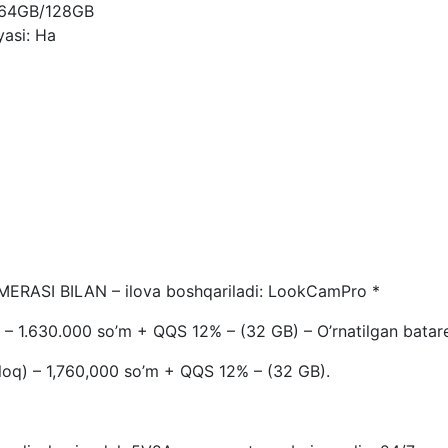
B/64GB/128GB
yasi: Ha
RASI BILAN – ilova boshqariladi: LookCamPro *
) – 1.630.000 so’m + QQS 12% – (32 GB) – O’rnatilgan batar
loq) – 1,760,000 so’m + QQS 12% – (32 GB).