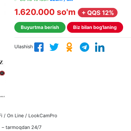
1.620.000 so'm
+ QQS 12%
Buyurtma berish
Biz bilan bog'laning
Ulashish
Fi / On Line / LookCamPro
uz – tarmoqdan 24/7