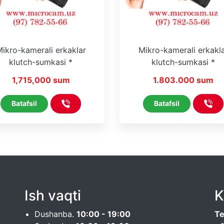
ikro-kamerali erkaklar
Mikro-kamerali erkakl
klutch-sumkasi *
klutch-sumkasi *
iveCam * WiFi * On Line
HDCameraPro * WiFi *
1,715,000 sum
1.803.000 sum
Line
Batafsil
Batafsil
Ish vaqti
K
Dushanba.
10:00 - 19:00
Te