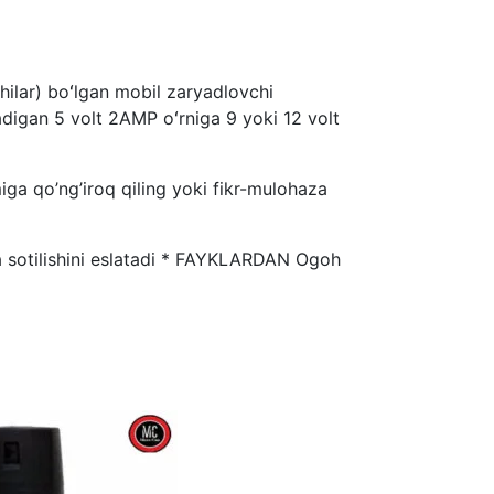
ilar) boʻlgan mobil zaryadlovchi
digan 5 volt 2AMP oʻrniga 9 yoki 12 volt
iga qo’ng’iroq qiling yoki fikr-mulohaza
otilishini eslatadi * FAYKLARDAN Ogoh