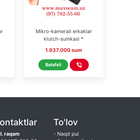
ar
Mikro-kamerali erkaklar
klutch-sumkasi *
 On
LookCamPro * WiFi * On
1.937.000 sum
Line
Batafsil
ontaktlar
To'lov
l. raqam
- Naqd pul