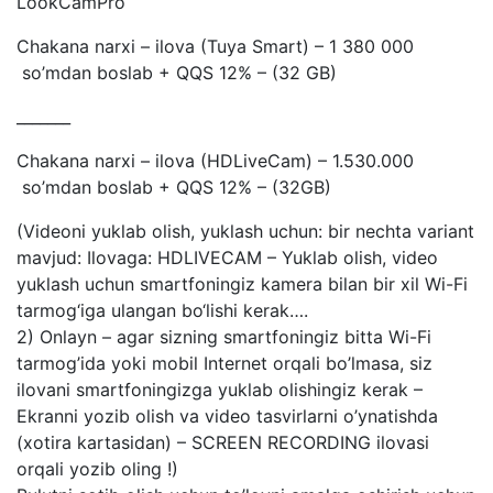
LookCamPro
Chakana narxi – ilova (Tuya Smart) – 1 380 000
so’mdan boslab + QQS 12% – (32 GB)
_______
Chakana narxi – ilova (HDLiveCam) – 1.530.000
so’mdan boslab + QQS 12% – (32GB)
(Videoni yuklab olish, yuklash uchun: bir nechta variant
mavjud: Ilovaga: HDLIVECAM – Yuklab olish, video
yuklash uchun smartfoningiz kamera bilan bir xil Wi-Fi
tarmog‘iga ulangan bo‘lishi kerak….
2) Onlayn – agar sizning smartfoningiz bitta Wi-Fi
tarmog’ida yoki mobil Internet orqali bo’lmasa, siz
ilovani smartfoningizga yuklab olishingiz kerak –
Ekranni yozib olish va video tasvirlarni o’ynatishda
(xotira kartasidan) – SCREEN RECORDING ilovasi
orqali yozib oling !)