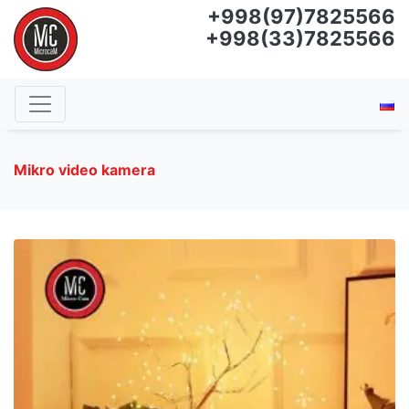
+998(97)7825566
+998(33)7825566
Mikro video kamera