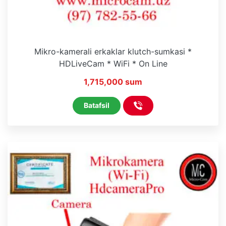
Mikro-kamerali erkaklar klutch-sumkasi *
HDLiveCam * WiFi * On Line
1,715,000 sum
Batafsil