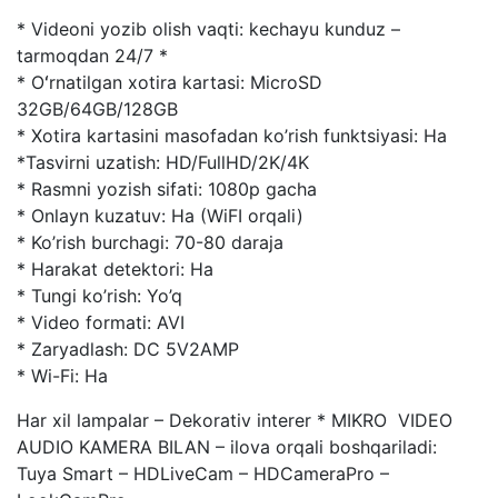
* Videoni yozib olish vaqti: kechayu kunduz –
tarmoqdan 24/7 *
* Oʻrnatilgan xotira kartasi: MicroSD
32GB/64GB/128GB
* Xotira kartasini masofadan ko’rish funktsiyasi: Ha
*Tasvirni uzatish: HD/FullHD/2K/4K
* Rasmni yozish sifati: 1080p gacha
* Onlayn kuzatuv: Ha (WiFI orqali)
* Ko’rish burchagi: 70-80 daraja
* Harakat detektori: Ha
* Tungi ko’rish: Yo’q
* Video formati: AVI
* Zaryadlash: DC 5V2AMP
* Wi-Fi: Ha
Har xil lampalar – Dekorativ interer * MIKRO VIDEO
AUDIO KAMERA BILAN – ilova orqali boshqariladi:
Tuya Smart – HDLiveCam – HDCameraPro –