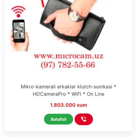
Mikro-kamerali erkaklar klutch-sumkasi *
HDCameraPro * WiFi * On Line
1.803.000 sum
Batafsil