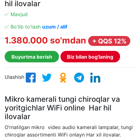
hil ilovalar
✅ Mavjud
✅ Bo'lib to'lash
uzum / alif
1.380.000 so'mdan
+ QQS 12%
Buyurtma berish
Biz bilan bog'laning
Ulashish
Mikro kamerali tungi chiroqlar va
yoritgichlar WiFi online Har hil
ilovalar
O’rnatilgan mikro video audio kamerali lampalar, tungi
chiroqlar assortimenti WiFi onlayn Har xil ilovalar.