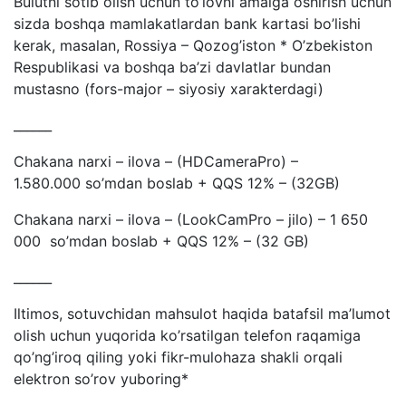
Bulutni sotib olish uchun to’lovni amalga oshirish uchun
sizda boshqa mamlakatlardan bank kartasi bo’lishi
kerak, masalan, Rossiya – Qozog’iston * O’zbekiston
Respublikasi va boshqa ba’zi davlatlar bundan
mustasno (fors-major – siyosiy xarakterdagi)
______
Chakana narxi – ilova – (HDCameraPro) –
1.580.000 so’mdan boslab + QQS 12% – (32GB)
Chakana narxi – ilova – (LookCamPro – jilo) – 1 650
000 so’mdan boslab + QQS 12% – (32 GB)
______
Iltimos, sotuvchidan mahsulot haqida batafsil ma’lumot
olish uchun yuqorida ko’rsatilgan telefon raqamiga
qo’ng’iroq qiling yoki fikr-mulohaza shakli orqali
elektron so’rov yuboring*