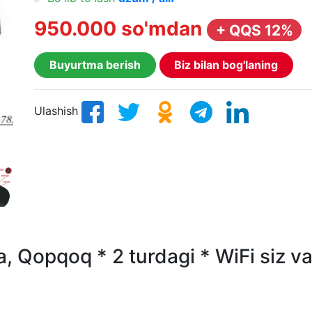
950.000 so'mdan
+ QQS 12%
Buyurtma berish
Biz bilan bog'laning
Ulashish
 Qopqoq * 2 turdagi * WiFi siz va 