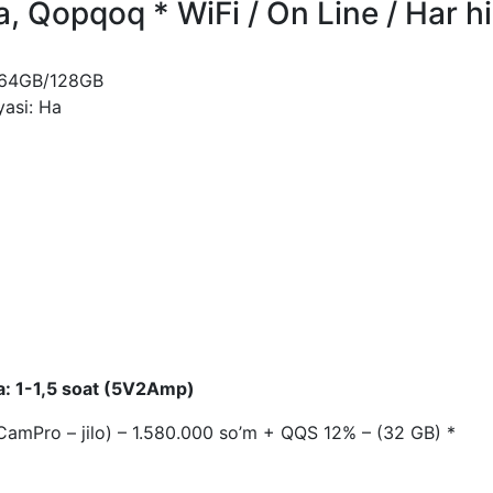
 Qopqoq * WiFi / On Line / Har hil
B/64GB/128GB
yasi: Ha
a: 1-1,5 soat (5V2Amp)
CamPro – jilo) – 1.580.000 so’m + QQS 12% – (32 GB) *