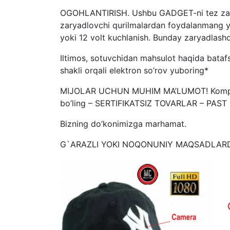
OGOHLANTIRISH. Ushbu GADGET-ni tez zaryad
zaryadlovchi qurilmalardan foydalanmang yok
yoki 12 volt kuchlanish. Bunday zaryadlash
Iltimos, sotuvchidan mahsulot haqida batafs
shakli orqali elektron so’rov yuboring*
MIJOLAR UCHUN MUHIM MA’LUMOT! Kompaniya
bo’ling – SERTIFIKATSIZ TOVARLAR – PAS
Bizning do’konimizga marhamat.
G`ARAZLI YOKI NOQONUNIY MAQSADLARD