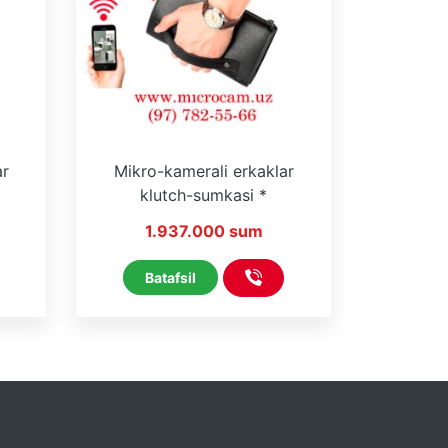
ar
Mikro-kamerali erkaklar
klutch-sumkasi *
 On
LookCamPro * WiFi * On
1.937.000 sum
Line
Batafsil