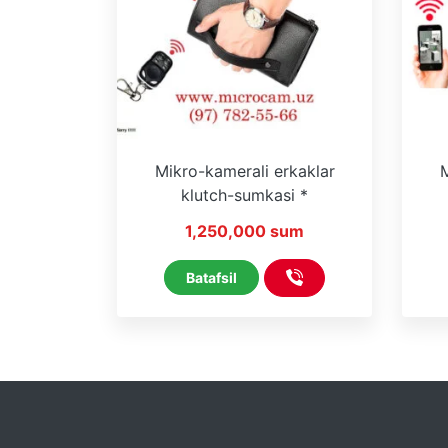
Mikro-kamerali erkaklar
M
klutch-sumkasi *
Masofadan boshqarish pulti
HDL
1,250,000 sum
bilan * (Wi-Fi yo‘q)
Batafsil