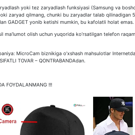
lash yoki tez zaryadlash funksiyasi (Samsung va boshqa 
i zaryad qilmang, chunki bu zaryadlar talab qilinadigan 5 v
dan GADGET yonib ketishi mumkin, bu kafolatli holat emas.
il ma’lumot olish uchun yuqorida ko’rsatilgan telefon raqam
: MicroCam biznikiga o’xshash mahsulotlar Internetda s
T SIFATLI TOVAR – QONTRABANDAdan.
A FOYDALANMANG !!!