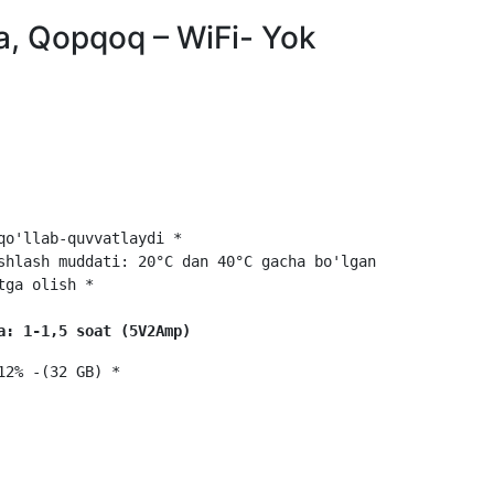
a, Qopqoq – WiFi- Yok
o'llab-quvvatlaydi * 

shlash muddati: 20°C dan 40°C gacha bo'lgan 

a: 1-1,5 soat (5V2Amp)
12% -(32 GB) *