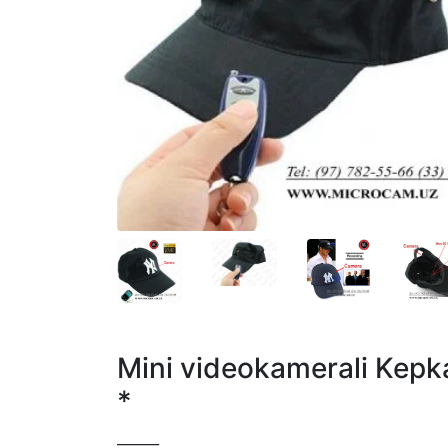
Mini videokamerali Kepka,
*
______