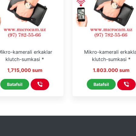
ikro-kamerali erkaklar
Mikro-kamerali erkakl
klutch-sumkasi *
klutch-sumkasi *
iveCam * WiFi * On Line
HDCameraPro * WiFi *
1,715,000 sum
1.803.000 sum
Line
Batafsil
Batafsil