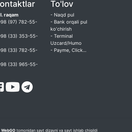
ontaktlar
To'lov
l. raqam
- Naqd pul
98 (97) 782-55-
- Bank orqali pul
6
ko'chirish
98 (33) 353-55-
- Terminal
6
Uzcard/Humo
98 (33) 782-55-
- Payme, Click...
6
98 (33) 965-55-
6
WebGO
tomonidan sayt dizayni va sayt ishlab chiqildi