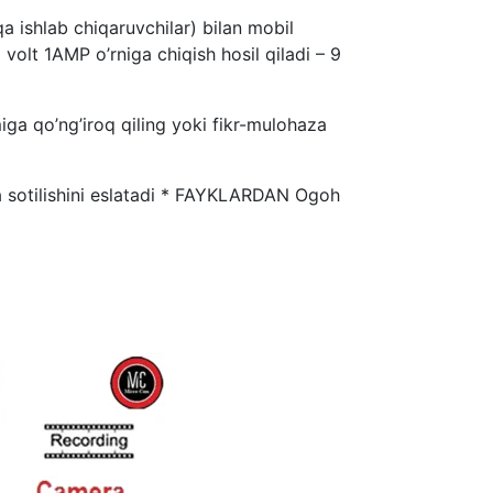
ishlab chiqaruvchilar) bilan mobil
olt 1AMP o’rniga chiqish hosil qiladi – 9
iga qo’ng’iroq qiling yoki fikr-mulohaza
otilishini eslatadi * FAYKLARDAN Ogoh