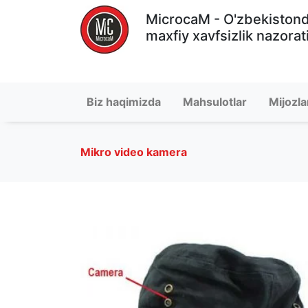
MicrocaM - O'zbekiston
maxfiy xavfsizlik nazorat
Biz haqimizda
Mahsulotlar
Mijozla
Mikro video kamera