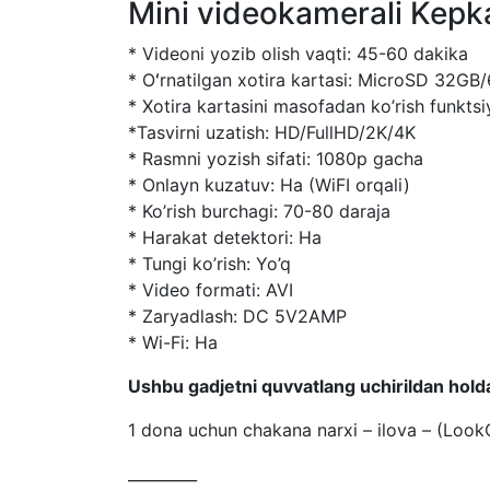
Mini videokamerali Kepka,
* Videoni yozib olish vaqti: 45-60 dakika
* Oʻrnatilgan xotira kartasi: MicroSD 32G
* Xotira kartasini masofadan ko’rish funktsi
*Tasvirni uzatish: HD/FullHD/2K/4K
* Rasmni yozish sifati: 1080p gacha
* Onlayn kuzatuv: Ha (WiFI orqali)
* Ko’rish burchagi: 70-80 daraja
* Harakat detektori: Ha
* Tungi ko’rish: Yo’q
* Video formati: AVI
* Zaryadlash: DC 5V2AMP
* Wi-Fi: Ha
Ushbu gadjetni quvvatlang uchirildan hold
1 dona uchun chakana narxi – ilova – (Look
_________