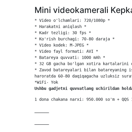
Mini videokamerali Kepk
* Video o'lchamlari: 720/1080p *

* Harakatni aniqlash *

* Kadr tezligi: 30 fps *

* Ko'rish burchagi: 70-80 daraja *

* Video kodek: M-JPEG *

* Video fayl formati: AVI *

* Batareya quvvati: 1000 mAh *

* 32 GB gacha bo'lgan xotira kartalarini q
* Zavod batareyalari bilan batareyaning i
Ushbu gadjetni quvvatlang uchirildan hold
1 dona chakana narxi: 950.000 so'm + QQS 
_______
_______