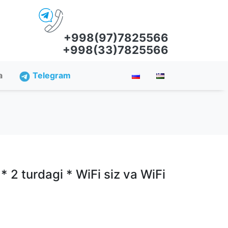
+998(97)7825566
+998(33)7825566
a
Telegram
 2 turdagi * WiFi siz va WiFi