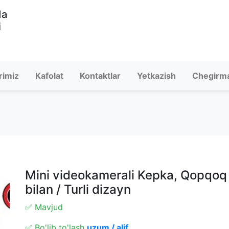
da
i
rimiz
Kafolat
Kontaktlar
Yetkazish
Chegirm
Mini videokamerali Kepka, Qopqoq *
bilan / Turli dizayn
✅ Mavjud
✅ Bo'lib to'lash
uzum / alif