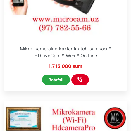
Mikro-kamerali erkaklar klutch-sumkasi *
HDLiveCam * WiFi * On Line
1,715,000 sum
Batafsil