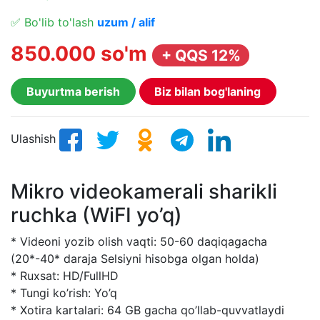
✅ Bo'lib to'lash
uzum / alif
850.000 so'm
+ QQS 12%
Buyurtma berish
Biz bilan bog'laning
Ulashish
Mikro videokamerali sharikli
ruchka (WiFI yo’q)
* Videoni yozib olish vaqti: 50-60 daqiqagacha
(20*-40* daraja Selsiyni hisobga olgan holda)
* Ruxsat: HD/FullHD
* Tungi ko’rish: Yo’q
* Xotira kartalari: 64 GB gacha qo’llab-quvvatlaydi