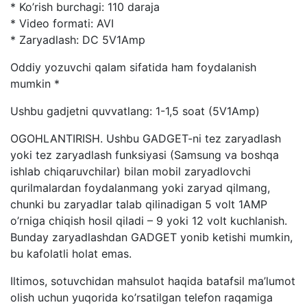
* Ko’rish burchagi: 110 daraja
* Video formati: AVI
* Zaryadlash: DC 5V1Amp
Oddiy yozuvchi qalam sifatida ham foydalanish
mumkin *
Ushbu gadjetni quvvatlang: 1-1,5 soat (5V1Amp)
OGOHLANTIRISH. Ushbu GADGET-ni tez zaryadlash
yoki tez zaryadlash funksiyasi (Samsung va boshqa
ishlab chiqaruvchilar) bilan mobil zaryadlovchi
qurilmalardan foydalanmang yoki zaryad qilmang,
chunki bu zaryadlar talab qilinadigan 5 volt 1AMP
o’rniga chiqish hosil qiladi – 9 yoki 12 volt kuchlanish.
Bunday zaryadlashdan GADGET yonib ketishi mumkin,
bu kafolatli holat emas.
Iltimos, sotuvchidan mahsulot haqida batafsil ma’lumot
olish uchun yuqorida ko’rsatilgan telefon raqamiga