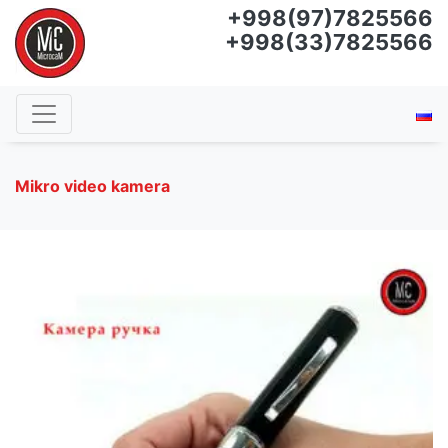
+998(97)7825566
+998(33)7825566
Mikro video kamera