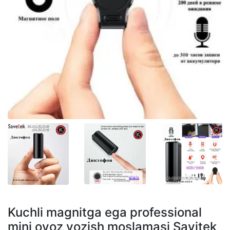
Kuchli magnitga ega professional
mini ovoz yozish moslamasi Savitek