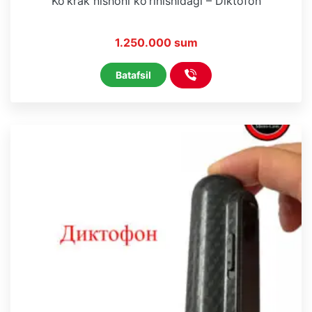
Ko’krak nishoni ko’rinishidagi – Diktofon
1.250.000 sum
Batafsil