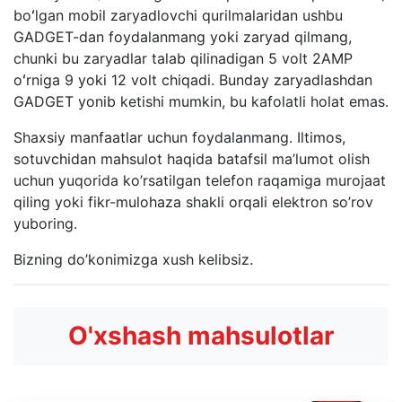
boʻlgan mobil zaryadlovchi qurilmalaridan ushbu
GADGET-dan foydalanmang yoki zaryad qilmang,
chunki bu zaryadlar talab qilinadigan 5 volt 2AMP
oʻrniga 9 yoki 12 volt chiqadi. Bunday zaryadlashdan
GADGET yonib ketishi mumkin, bu kafolatli holat emas.
Shaxsiy manfaatlar uchun foydalanmang. Iltimos,
sotuvchidan mahsulot haqida batafsil ma’lumot olish
uchun yuqorida ko’rsatilgan telefon raqamiga murojaat
qiling yoki fikr-mulohaza shakli orqali elektron so’rov
yuboring.
Bizning do’konimizga xush kelibsiz.
O'xshash mahsulotlar