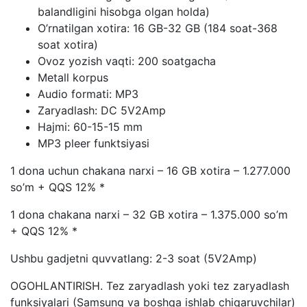
balandligini hisobga olgan holda)
O’rnatilgan xotira: 16 GB-32 GB (184 soat-368
soat xotira)
Ovoz yozish vaqti: 200 soatgacha
Metall korpus
Audio formati: MP3
Zaryadlash: DC 5V2Amp
Hajmi: 60-15-15 mm
MP3 pleer funktsiyasi
1 dona uchun chakana narxi – 16 GB xotira – 1.277.000
so’m + QQS 12% *
1 dona chakana narxi – 32 GB xotira – 1.375.000 so’m
+ QQS 12% *
Ushbu gadjetni quvvatlang: 2-3 soat (5V2Amp)
OGOHLANTIRISH. Tez zaryadlash yoki tez zaryadlash
funksiyalari (Samsung va boshqa ishlab chiqaruvchilar)