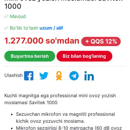
1000
✅ Mavjud
✅ Bo'lib to'lash
uzum / alif
1.277.000 so'mdan
+ QQS 12%
Buyurtma berish
Biz bilan bog'laning
Ulashish
Kuchli magnitga ega professional mini ovoz yozish
moslamasi Savitek 1000
Sezuvchan mikrofon va magnitli professional
kichik ovoz yozuvchi moslama.
Mikrofon sezgirligi 8-10 metrgacha (60 dB ovoz