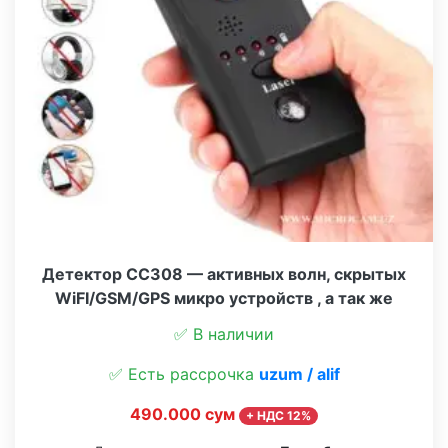
Детектор СС308 — активных волн, скрытых
WiFI/GSM/GPS микро устройств , а так же
объективов видео камер
✅ В наличии
✅ Есть рассрочка
uzum / alif
490.000 сум
+ НДС 12%