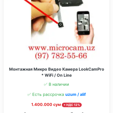
Монтажная Микро Видео Камера LookCamPro
* WiFi / On Line
✅ В наличии
✅ Есть рассрочка
uzum / alif
1.400.000 сум
+ НДС 12%