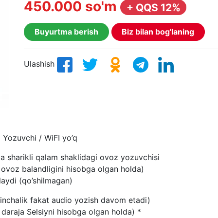
450.000 so'm
+ QQS 12%
Buyurtma berish
Biz bilan bog'laning
Ulashish
 Yozuvchi / WiFI yo’q
a sharikli qalam shaklidagi ovoz yozuvchisi
 ovoz balandligini hisobga olgan holda)
laydi (qo’shilmagan)
inchalik fakat audio yozish davom etadi)
daraja Selsiyni hisobga olgan holda) *