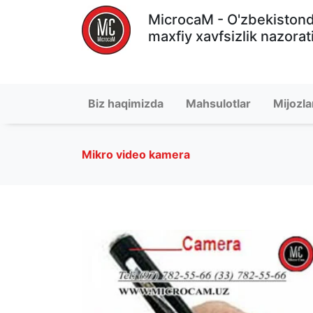
MicrocaM - O'zbekiston
maxfiy xavfsizlik nazorat
Biz haqimizda
Mahsulotlar
Mijozla
Mikro video kamera