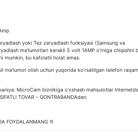
1Amp
adlash yoki Tez zaryadlash funksiyasi (Samsung va
ryadlash ma’lumotlari kerakli 5 volt 1AMP o’rniga chiqishni
i mumkin, bu kafolatli holat emas.
il ma’lumot olish uchun yuqorida ko’rsatilgan telefon raqam
: MicroCam biznikiga o’xshash mahsulotlar Internetda s
T SIFATLI TOVAR – QONTRABANDAdan.
A FOYDALANMANG !!!