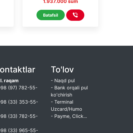
1.937.000 sum
Line
Batafsil
ontaktlar
To'lov
l. raqam
- Naqd pul
98 (97) 782-55-
- Bank orqali pul
6
ko'chirish
98 (33) 353-55-
- Terminal
6
Uzcard/Humo
98 (33) 782-55-
- Payme, Click...
6
98 (33) 965-55-