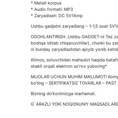
* Metall korpus
* Audio formati: MP3
* Zaryadlash: DC 5V1Amp
Ushbu gadjetni zaryadlang – 1-1,5 soat 5V
OGOHLANTIRISH. Ushbu GADGET-ni Tez zary
boshqa ishlab chiqaruvchilar), chunki bu za
ni bunday zaryadlashdan ajoyib yonib ketish
Iltimos, sotuvchidan mahsulot haqida batafs
shakli orqali elektron so’rov yuboring*
MIJOLAR UCHUN MUHIM MA’LUMOT! Kompaniya
bo’ling – SERTIFIKATSIZ TOVARLAR – PAS
Bizning do’konimizga marhamat.
G`ARAZLI YOKI NOQONUNIY MAQSADLARD