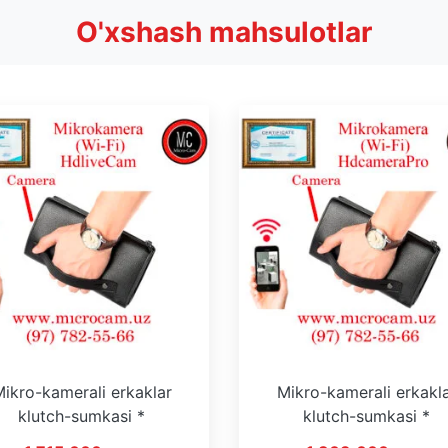
O'xshash mahsulotlar
ikro-kamerali erkaklar
Mikro-kamerali erkakl
klutch-sumkasi *
klutch-sumkasi *
iveCam * WiFi * On Line
HDCameraPro * WiFi *