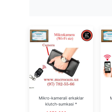
Mikro-kamerali erkaklar
M
klutch-sumkasi *
Masofadan boshqarish pulti
HDL