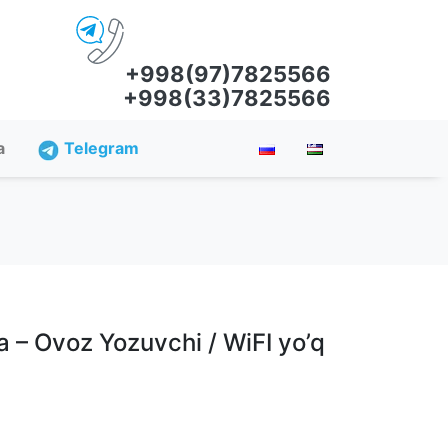
+998(97)7825566
+998(33)7825566
a
Telegram
a – Ovoz Yozuvchi / WiFI yo’q