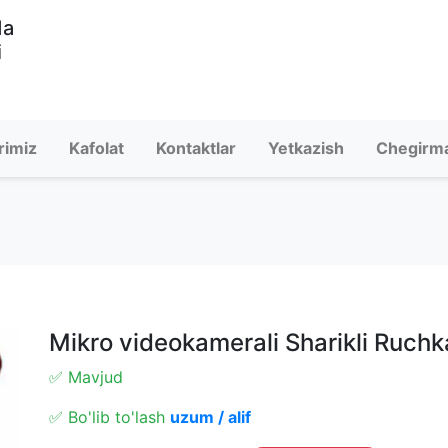
da
i
rimiz
Kafolat
Kontaktlar
Yetkazish
Chegirm
Mikro videokamerali Sharikli Ruchk
✅ Mavjud
✅ Bo'lib to'lash
uzum / alif