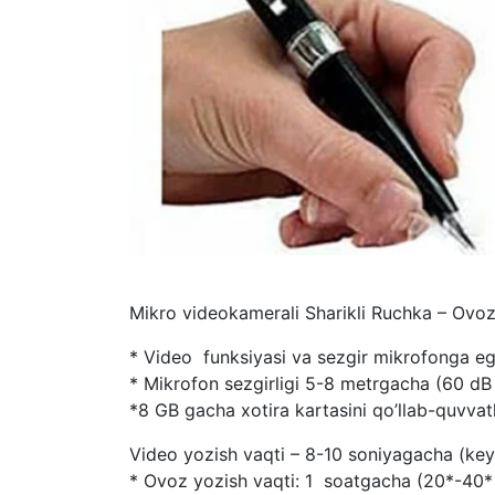
Mikro videokamerali Sharikli Ruchka – Ovoz
* Video funksiyasi va sezgir mikrofonga eg
* Mikrofon sezgirligi 5-8 metrgacha (60 dB
*8 GB gacha xotira kartasini qo’llab-quvvat
Video yozish vaqti – 8-10 soniyagacha (key
* Ovoz yozish vaqti: 1 soatgacha (20*-40* 