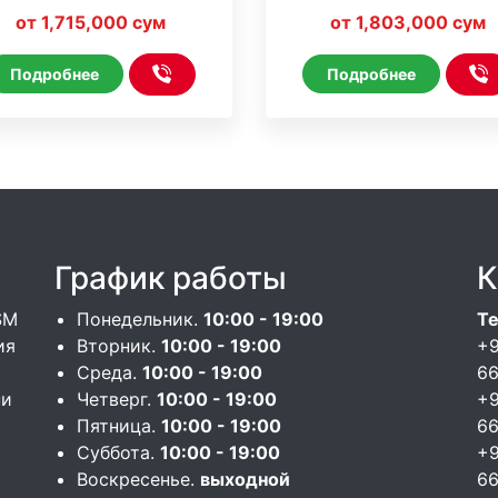
iveCam * WiFi * On Line
HDCameraPro * WiFi *
от 1,715,000 сум
от 1,803,000 сум
Line
Подробнее
Подробнее
График работы
К
SM
Понедельник.
10:00 - 19:00
Те
ия
Вторник.
10:00 - 19:00
+9
Среда.
10:00 - 19:00
6
ни
Четверг.
10:00 - 19:00
+9
Пятница.
10:00 - 19:00
6
Суббота.
10:00 - 19:00
+9
Воскресенье.
выходной
6