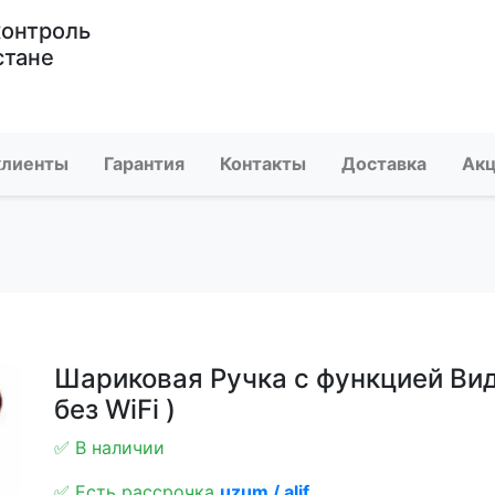
контроль
стане
клиенты
Гарантия
Контакты
Доставка
Ак
Шариковая Ручка с функцией Вид
без WiFi )
✅ В наличии
✅ Есть рассрочка
uzum / alif