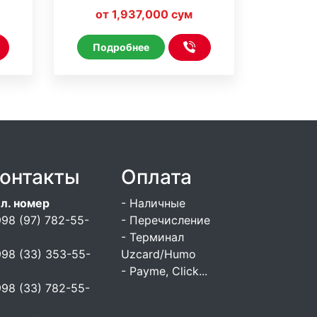
 On
LookCamPro * WiFi * On
от 1,937,000 сум
Line
Подробнее
онтакты
Оплата
л. номер
- Наличные
98 (97) 782-55-
- Перечисление
6
- Терминал
98 (33) 353-55-
Uzcard/Humo
6
- Payme, Click...
98 (33) 782-55-
6