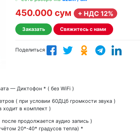
450.000 сум
+ НДС 12%
Заказать
Свяжитесь с нами
Поделиться
та — Диктофон * ( без WiFi )
етров ( при условии 60ДЦб громкости звука )
в ходит в комплект )
( после продолжается аудио запись )
 учётом 20*-40* градусов тепла) *