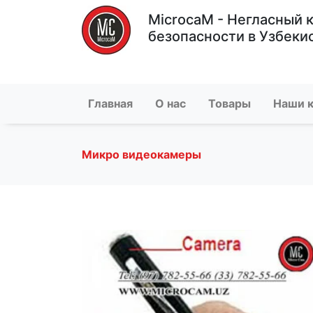
MicrocaM - Негласный 
безопасности в Узбеки
Главная
О нас
Товары
Наши 
Микро видеокамеры