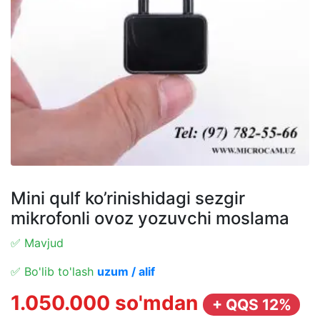
Mini qulf ko’rinishidagi sezgir
mikrofonli ovoz yozuvchi moslama
✅ Mavjud
✅ Bo'lib to'lash
uzum / alif
1.050.000 so'mdan
+ QQS 12%