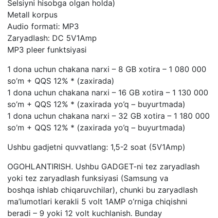
Selsiyni hisobga olgan holda)
Metall korpus
Audio formati: MP3
Zaryadlash: DC 5V1Amp
MP3 pleer funktsiyasi
1 dona uchun chakana narxi – 8 GB xotira – 1 080 000
so’m + QQS 12% * (zaxirada)
1 dona uchun chakana narxi – 16 GB xotira – 1 130 000
so’m + QQS 12% * (zaxirada yo’q – buyurtmada)
1 dona uchun chakana narxi – 32 GB xotira – 1 180 000
so’m + QQS 12% * (zaxirada yo’q – buyurtmada)
Ushbu gadjetni quvvatlang: 1,5-2 soat (5V1Amp)
OGOHLANTIRISH. Ushbu GADGET-ni tez zaryadlash
yoki tez zaryadlash funksiyasi (Samsung va
boshqa ishlab chiqaruvchilar), chunki bu zaryadlash
ma’lumotlari kerakli 5 volt 1AMP o’rniga chiqishni
beradi – 9 yoki 12 volt kuchlanish. Bunday