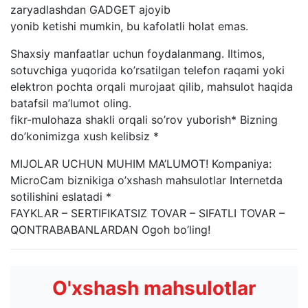
zaryadlashdan GADGET ajoyib
yonib ketishi mumkin, bu kafolatli holat emas.
Shaxsiy manfaatlar uchun foydalanmang. Iltimos,
sotuvchiga yuqorida ko’rsatilgan telefon raqami yoki
elektron pochta orqali murojaat qilib, mahsulot haqida
batafsil ma’lumot oling.
fikr-mulohaza shakli orqali so’rov yuborish* Bizning
do’konimizga xush kelibsiz *
MIJOLAR UCHUN MUHIM MA’LUMOT! Kompaniya:
MicroCam biznikiga o’xshash mahsulotlar Internetda
sotilishini eslatadi *
FAYKLAR – SERTIFIKATSIZ TOVAR – SIFATLI TOVAR –
QONTRABABANLARDAN Ogoh bo’ling!
O'xshash mahsulotlar