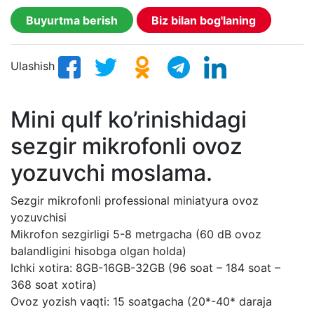
Buyurtma berish
Biz bilan bog'laning
Ulashish
Mini qulf ko’rinishidagi
sezgir mikrofonli ovoz
yozuvchi moslama.
Sezgir mikrofonli professional miniatyura ovoz
yozuvchisi
Mikrofon sezgirligi 5-8 metrgacha (60 dB ovoz
balandligini hisobga olgan holda)
Ichki xotira: 8GB-16GB-32GB (96 soat – 184 soat –
368 soat xotira)
Ovoz yozish vaqti: 15 soatgacha (20*-40* daraja